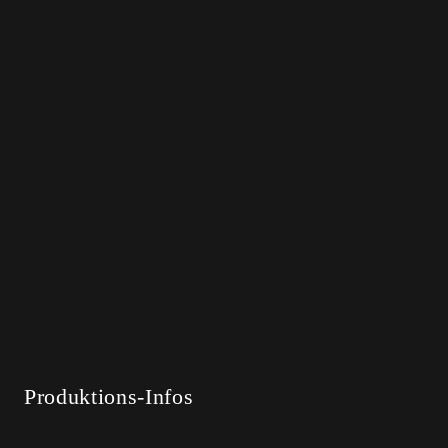
Über Your Life Is a Joke:
Produktions-Infos