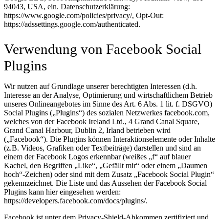
94043, USA, ein. Datenschutzerklärung:
https://www.google.com/policies/privacy/, Opt-Out:
https://adssettings.google.com/authenticated.
Verwendung von Facebook Social
Plugins
Wir nutzen auf Grundlage unserer berechtigten Interessen (d.h.
Interesse an der Analyse, Optimierung und wirtschaftlichem Betrieb
unseres Onlineangebotes im Sinne des Art. 6 Abs. 1 lit. f. DSGVO)
Social Plugins („Plugins“) des sozialen Netzwerkes facebook.com,
welches von der Facebook Ireland Ltd., 4 Grand Canal Square,
Grand Canal Harbour, Dublin 2, Irland betrieben wird
(„Facebook“). Die Plugins können Interaktionselemente oder Inhalte
(z.B. Videos, Grafiken oder Textbeiträge) darstellen und sind an
einem der Facebook Logos erkennbar (weißes „f“ auf blauer
Kachel, den Begriffen „Like“, „Gefällt mir“ oder einem „Daumen
hoch“-Zeichen) oder sind mit dem Zusatz „Facebook Social Plugin“
gekennzeichnet. Die Liste und das Aussehen der Facebook Social
Plugins kann hier eingesehen werden:
https://developers.facebook.com/docs/plugins/.
Facebook ist unter dem Privacy-Shield-Abkommen zertifiziert und