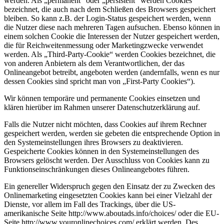
werden. Als „permanent“ oder „persistent“ werden Cookies
bezeichnet, die auch nach dem Schließen des Browsers gespeichert
bleiben. So kann z.B. der Login-Status gespeichert werden, wenn
die Nutzer diese nach mehreren Tagen aufsuchen. Ebenso können in
einem solchen Cookie die Interessen der Nutzer gespeichert werden,
die für Reichweitenmessung oder Marketingzwecke verwendet
werden. Als „Third-Party-Cookie“ werden Cookies bezeichnet, die
von anderen Anbietern als dem Verantwortlichen, der das
Onlineangebot betreibt, angeboten werden (andernfalls, wenn es nur
dessen Cookies sind spricht man von „First-Party Cookies“).
Wir können temporäre und permanente Cookies einsetzen und
klären hierüber im Rahmen unserer Datenschutzerklärung auf.
Falls die Nutzer nicht möchten, dass Cookies auf ihrem Rechner
gespeichert werden, werden sie gebeten die entsprechende Option in
den Systemeinstellungen ihres Browsers zu deaktivieren.
Gespeicherte Cookies können in den Systemeinstellungen des
Browsers gelöscht werden. Der Ausschluss von Cookies kann zu
Funktionseinschränkungen dieses Onlineangebotes führen.
Ein genereller Widerspruch gegen den Einsatz der zu Zwecken des
Onlinemarketing eingesetzten Cookies kann bei einer Vielzahl der
Dienste, vor allem im Fall des Trackings, über die US-
amerikanische Seite http://www.aboutads.info/choices/ oder die EU-
Seite http://www.youronlinechoices.com/ erklärt werden. Des